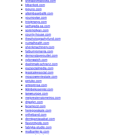
sheilalovesbooks.com
bibanko6.com
joguno.com
allsimbaseball9.com
youmovise.com
intojerseys.com
sathajada-sa.com
soremoiiyan.com
county-house.com
thephotographyfund.com
nutrialhealth.com
shenkmachinery.com
fatburnromania.com
demonslayeroutlet.com
xylonwatch.com
dashimaki-schranz.com
eazsocialmedia.com
jessicaleesocial.com
moscowrentestate.com
petuko.com
arteprensa.com
iklimbekoservisi.com
iseweurope.com
mejorestensiometros.com
drjaqlyn.com
lpcamozzi.com
heregoeskate.com
ortheband.com
demigarciasabat.com
flavorcityoils.com
fabryka-studio.com
realbarrier-jp.com