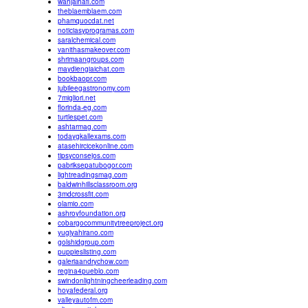
wahjalhafl.com
theblaemblaem.com
phamquocdat.net
noticiasyprogramas.com
saralchemical.com
vanithasmakeover.com
shrimaangroups.com
maydiengiaichat.com
bookbaopr.com
jubileegastronomy.com
7migliori.net
florinda-eg.com
turtlespet.com
ashtarmag.com
todaygkallexams.com
atasehircicekonline.com
tipsyconsejos.com
pabriksepatubogor.com
lightreadingsmag.com
baldwinhillsclassroom.org
3mdcrossfit.com
olamio.com
ashroyfoundation.org
cobargocommunitytreeproject.org
yugiyahirano.com
golshidgroup.com
puppieslisting.com
galeriaandrychow.com
regina4pueblo.com
swindonlightningcheerleading.com
hoyafederal.org
valleyautofm.com