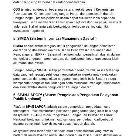
datang langsung ke berbagai kantor pemerintahan.
OSS terintegrasi dengan beberapa instansi terkait, seperti Kementerian
Perindustrian, Kementerian Lingkungan Hidup, dan pemerintah daerah.
Dengan begitu, proses perizinan usaha dapat dilakukan lebih cepat dan
transparan, serta memberikan kemudahan bagi investor dan pelaku usaha di
Indonesia. Hal ini tentu saja berkontribusi terhadap peningkatan iklim
investasi di negara ini.
5.
SIMDA (Sistem Informasi Manajemen Daerah)
SIMDA
adalah sistem integrasi untuk pengelolaan keuangan pemerintah
daerah yang dikembangkan oleh Badan Pengawasan Keuangan dan
Pembangunan (BPKP). Sistem ini mempermudah pemerintah daerah dalam
mengelola anggaran, perencanaan, dan pelaporan keuangan secara lebih
akuntabel dan efisien.
Dengan adanya SIMDA, setiap pemerintah daerah memiliki akses terhadap
data yang terintegrasi, sehingga memungkinkan mereka untuk melakukan
perencanaan dan pengelolaan anggaran yang lebih baik. Sistem ini juga
memperkuat pengawasan keuangan serta membantu menjaga transparansi
dan akuntabilitas dalam pengelolaan keuangan daerah.
6.
SP4N-LAPOR! (Sistem Pengelolaan Pengaduan Pelayanan
Publik Nasional)
Platform
SP4N-LAPOR!
adalah sistem pengelolaan pengaduan yang
terintegrasi untuk memberikan pelayanan pengaduan yang lebih baik bagi
masyarakat. SP4N (Sistem Pengelolaan Pengaduan Pelayanan Publik
Nasional) bertujuan untuk menyatukan kanal pengaduan dari berbagai
instansi pemerintah, baik di tingkat pusat maupun daerah.
Masyarakat bisa melaporkan kendala atau permasalahan yang mereka
hadapi dalam pelayanan publik, dan pengaduan tersebut akan diteruskan ke