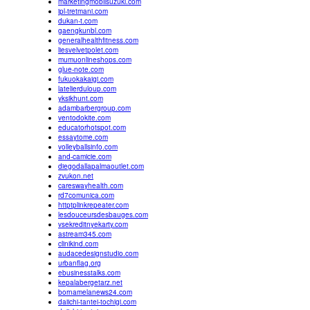
marketingmobilsuzuki.com
ipl-tretmani.com
dukan-t.com
gaengkunbl.com
generalhealthfitness.com
liesvelvetpolet.com
mumuonlineshops.com
glue-note.com
fukuokakaigi.com
latelierduloup.com
yksikhunt.com
adambarbergroup.com
ventodokite.com
educatorhotspot.com
essaytome.com
volleyballsinfo.com
and-camicie.com
diegodallapalmaoutlet.com
zvukon.net
careswayhealth.com
rd7comunica.com
httptplinkrepeater.com
lesdouceursdesbauges.com
vsekreditnyekarty.com
astream345.com
clinikind.com
audacedesignstudio.com
urbanflag.org
ebusinesstalks.com
kepalabergetarz.net
bornamelanews24.com
daiichi-tantei-tochigi.com