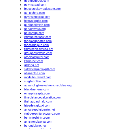
deathlogbook.com
polymate3d.com
brucecroskeyrealestate.com
aui-techno.com
ozyavuztesisat.com
festival-cipke.com
publikasiilmiah.com
nepaletvous.org
betasetup.com
littlethatchflorist.com
thegovtupdates.com
thecitadelpub.com
fisioterapiaalmeria.net
urdupoetryworld.com
arbolcomputer.com
itaprotect.com
gildong.net
skimmerspaninigrill.com
alfananine.com
modelbouwmati.com
surgileonline.com
advancingbioelectronicmedicine.org
blacklinenews.com
enterpriseapts.com
timedistancecalculation.com
thehaggardhalo.com
hijosdelsigloxxi.com
ankaraepoksizemin.net
clubdeescrituracyrano.com
benimtesbihim.com
armstronglawrva.com
burundukino.net