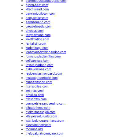
aficionadosalafotografia.com
green-barn.com
kitschisland.com
parwanibuildcon.com
asejustplay.com
aapbhijaano.com
creatiefmedia.com
ohcrocs.com
tarrynsimone.com
kwotimation.com
rental-sim.com
kadenkagu.com
leahmariaclothingandco.com
formatosdeplantillas.com
selfcareluxe.com
toyota-padang.com
extraversions.com
residenciasmoncasol.com
massage-domicile.com
chaparrashop.com
fixerscoffee.com
zeinnas.com
detal-ka.com
rtwiseowls.com
crumpetsteaandsewing.com
elhadatheco.com
hydrofitnessgym.com
kilisyoreselurunler.com
istanbulotogarrentacar.com
ekastationery.com
redrama.org
thelocalgraincompany.com