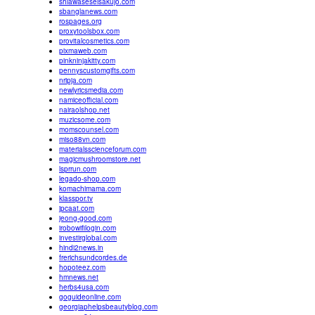
shiawaseseisakujo.com
sbanglanews.com
rospages.org
proxytoolsbox.com
provitalcosmetics.com
pixmaweb.com
pinkninjakitty.com
pennyscustomgifts.com
nripja.com
newlyricsmedia.com
namiceofficial.com
nairaolshop.net
muzicsome.com
momscounsel.com
miso88vn.com
materialsscienceforum.com
magicmushroomstore.net
lsprrun.com
legado-shop.com
komachimama.com
klasspor.tv
jpcaat.com
jeong-good.com
irobowifilogin.com
investirglobal.com
hindi2news.in
frerichsundcordes.de
hopoteez.com
hmnews.net
herbs4usa.com
goguideonline.com
georgiaphelpsbeautyblog.com