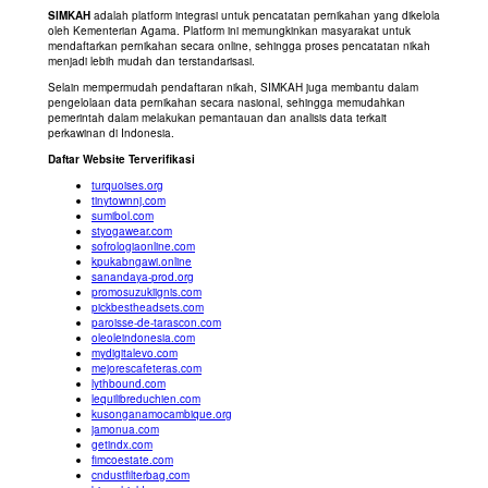
SIMKAH
adalah platform integrasi untuk pencatatan pernikahan yang dikelola
oleh Kementerian Agama. Platform ini memungkinkan masyarakat untuk
mendaftarkan pernikahan secara online, sehingga proses pencatatan nikah
menjadi lebih mudah dan terstandarisasi.
Selain mempermudah pendaftaran nikah, SIMKAH juga membantu dalam
pengelolaan data pernikahan secara nasional, sehingga memudahkan
pemerintah dalam melakukan pemantauan dan analisis data terkait
perkawinan di Indonesia.
Daftar Website Terverifikasi
turquoises.org
tinytownnj.com
sumibol.com
styogawear.com
sofrologiaonline.com
kpukabngawi.online
sanandaya-prod.org
promosuzukiignis.com
pickbestheadsets.com
paroisse-de-tarascon.com
oleoleindonesia.com
mydigitalevo.com
mejorescafeteras.com
lythbound.com
lequilibreduchien.com
kusonganamocambique.org
jamonua.com
getindx.com
fimcoestate.com
cndustfilterbag.com