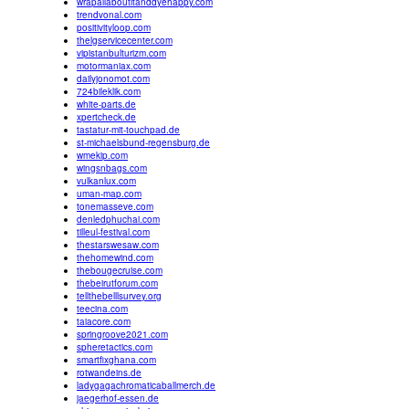
wrapallaboutitanddyehappy.com
trendvonal.com
positivityloop.com
thelgservicecenter.com
vipistanbulturizm.com
motormaniax.com
dailyjonomot.com
724bileklik.com
white-parts.de
xpertcheck.de
tastatur-mit-touchpad.de
st-michaelsbund-regensburg.de
wmekip.com
wingsnbags.com
vulkanlux.com
uman-map.com
tonemasseve.com
denledphuchai.com
tilleul-festival.com
thestarswesaw.com
thehomewind.com
thebougecruise.com
thebeirutforum.com
tellthebelllsurvey.org
teecina.com
taiacore.com
springroove2021.com
spheretactics.com
smartfixghana.com
rotwandeins.de
ladygagachromaticaballmerch.de
jaegerhof-essen.de