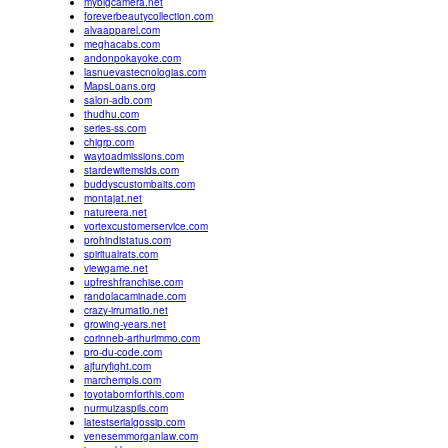
mybigcamera.net
foreverbeautycollection.com
alvaapparel.com
meghacabs.com
andonpokayoke.com
lasnuevastecnologias.com
MapsLoans.org
salon-adb.com
thudhu.com
series-ss.com
chigrp.com
waytoadmissions.com
stardewitemsids.com
buddyscustombaits.com
montajat.net
natureera.net
vortexcustomerservice.com
prohindistatus.com
spiritualrats.com
viewgame.net
upfreshfranchise.com
randolacaminade.com
crazy-irrumatio.net
growing-years.net
corinneb-arthurimmo.com
pro-du-code.com
ajfuryfight.com
marchempls.com
toyotabornforthis.com
nurmuizaspils.com
latestserialgossip.com
venesemmorganlaw.com