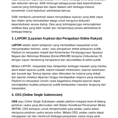
dan dokumen lainnya. SIAK berfungsi sebagai pusat data kependudukan
nasional yang terintegrasi dan dapat diakses oleh berbagai instansi
pemerintah untuk keperluan administrasi lainnya.
SIAK membantu pemerintah dalam menyediakan layanan yang lebih cepat
dan efisien serta memudahkan warga untuk mengurus dokumen
kependudukan secara daring. Data yang terintegrasi juga memungkinkan
verifikasi data yang lebih mudah dan mempercepat proses administrasi di
berbagai bidang.
3.
LAPOR! (Layanan Aspirasi dan Pengaduan Online Rakyat)
LAPOR!
adalah sistem pelaporan yang memfasilitasi masyarakat untuk
menyampaikan keluhan, saran, atau pengaduan terkait pelayanan publik.
Platform ini merupakan inisiatif dari Kementerian Pendayagunaan Aparatur
Negara dan Reformasi Birokrasi (KemenPAN-RB) bersama Ombudsman RI,
dengan tujuan mendorong transparansi dan akuntabilitas di sektor publik.
Melalui LAPOR!, masyarakat bisa melaporkan berbagai masalah yang mereka
alami dalam layanan publik, seperti masalah infrastruktur, layanan kesehatan,
dan banyak lagi. Semua laporan akan diteruskan ke instansi yang terkait,
dan laporan tersebut dipantau hingga mendapatkan respons yang memadai.
Platform ini merupakan contoh nyata bagaimana integrasi layanan dapat
meningkatkan kualitas pelayanan publik berdasarkan masukan langsung dari
masyarakat.
4.
OSS (Online Single Submission)
OSS
atau Online Single Submission adalah platform integrasi resmi di bidang
perizinan usaha yang diluncurkan oleh Badan Koordinasi Penanaman Modal
(BKPM). OSS bertujuan untuk mempermudah para pelaku usaha dalam
mengurus perizinan usaha secara online. Melalui OSS, pelaku usaha dapat
mengajukan izin dan memenuhi berbagai persyaratan usaha tanpa perlu