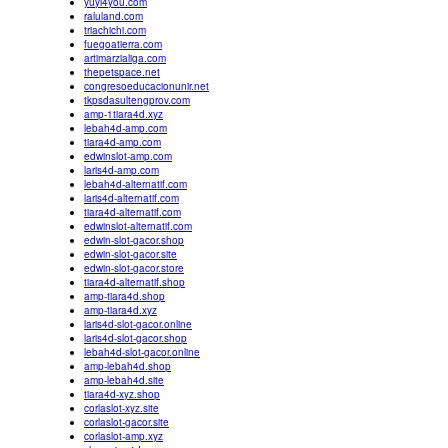
yuyi4you.com
raluland.com
triachichi.com
fuegoatierra.com
artimarzialiga.com
thepetspace.net
congresoeducacionunir.net
tkpsdasultengprov.com
amp-1tiara4d.xyz
lebah4d-amp.com
tiara4d-amp.com
edwinslot-amp.com
laris4d-amp.com
lebah4d-alternatif.com
laris4d-alternatif.com
tiara4d-alternatif.com
edwinslot-alternatif.com
edwin-slot-gacor.shop
edwin-slot-gacor.site
edwin-slot-gacor.store
tiara4d-alternatif.shop
amp-tiara4d.shop
amp-tiara4d.xyz
laris4d-slot-gacor.online
laris4d-slot-gacor.shop
lebah4d-slot-gacor.online
amp-lebah4d.shop
amp-lebah4d.site
tiara4d-xyz.shop
corlaslot-xyz.site
corlaslot-gacor.site
corlaslot-amp.xyz