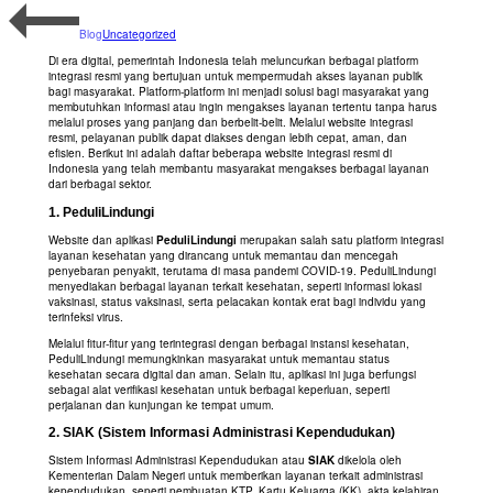
Blog
Uncategorized
Di era digital, pemerintah Indonesia telah meluncurkan berbagai platform
integrasi resmi yang bertujuan untuk mempermudah akses layanan publik
bagi masyarakat. Platform-platform ini menjadi solusi bagi masyarakat yang
membutuhkan informasi atau ingin mengakses layanan tertentu tanpa harus
melalui proses yang panjang dan berbelit-belit. Melalui website integrasi
resmi, pelayanan publik dapat diakses dengan lebih cepat, aman, dan
efisien. Berikut ini adalah daftar beberapa website integrasi resmi di
Indonesia yang telah membantu masyarakat mengakses berbagai layanan
dari berbagai sektor.
1.
PeduliLindungi
Website dan aplikasi
PeduliLindungi
merupakan salah satu platform integrasi
layanan kesehatan yang dirancang untuk memantau dan mencegah
penyebaran penyakit, terutama di masa pandemi COVID-19. PeduliLindungi
menyediakan berbagai layanan terkait kesehatan, seperti informasi lokasi
vaksinasi, status vaksinasi, serta pelacakan kontak erat bagi individu yang
terinfeksi virus.
Melalui fitur-fitur yang terintegrasi dengan berbagai instansi kesehatan,
PeduliLindungi memungkinkan masyarakat untuk memantau status
kesehatan secara digital dan aman. Selain itu, aplikasi ini juga berfungsi
sebagai alat verifikasi kesehatan untuk berbagai keperluan, seperti
perjalanan dan kunjungan ke tempat umum.
2.
SIAK (Sistem Informasi Administrasi Kependudukan)
Sistem Informasi Administrasi Kependudukan atau
SIAK
dikelola oleh
Kementerian Dalam Negeri untuk memberikan layanan terkait administrasi
kependudukan, seperti pembuatan KTP, Kartu Keluarga (KK), akta kelahiran,