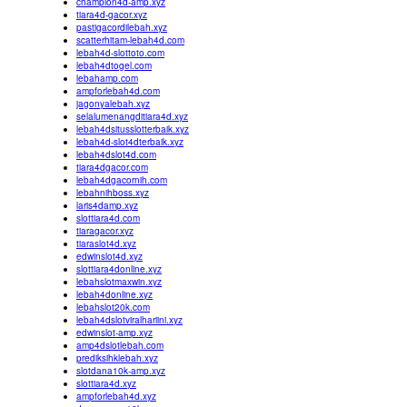
champion4d-amp.xyz
tiara4d-gacor.xyz
pastigacordilebah.xyz
scatterhitam-lebah4d.com
lebah4d-slottoto.com
lebah4dtogel.com
lebahamp.com
ampforlebah4d.com
jagonyalebah.xyz
selalumenangditiara4d.xyz
lebah4dsitusslotterbaik.xyz
lebah4d-slot4dterbaik.xyz
lebah4dslot4d.com
tiara4dgacor.com
lebah4dgacornih.com
lebahnihboss.xyz
laris4damp.xyz
slottiara4d.com
tiaragacor.xyz
tiaraslot4d.xyz
edwinslot4d.xyz
slottiara4donline.xyz
lebahslotmaxwin.xyz
lebah4donline.xyz
lebahslot20k.com
lebah4dslotviralhariini.xyz
edwinslot-amp.xyz
amp4dslotlebah.com
prediksihklebah.xyz
slotdana10k-amp.xyz
slottiara4d.xyz
ampforlebah4d.xyz