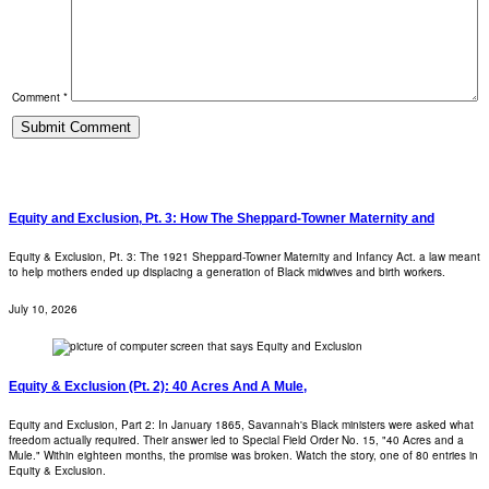
Comment *
Equity and Exclusion, Pt. 3: How The Sheppard-Towner Maternity and
Equity & Exclusion, Pt. 3: The 1921 Sheppard-Towner Maternity and Infancy Act. a law meant
to help mothers ended up displacing a generation of Black midwives and birth workers.
July 10, 2026
Equity & Exclusion (Pt. 2): 40 Acres And A Mule,
Equity and Exclusion, Part 2: In January 1865, Savannah's Black ministers were asked what
freedom actually required. Their answer led to Special Field Order No. 15, "40 Acres and a
Mule." Within eighteen months, the promise was broken. Watch the story, one of 80 entries in
Equity & Exclusion.