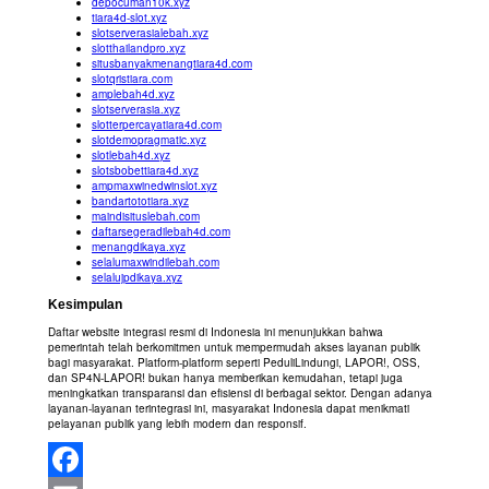
depocuman10k.xyz
tiara4d-slot.xyz
slotserverasialebah.xyz
slotthailandpro.xyz
situsbanyakmenangtiara4d.com
slotqristiara.com
amplebah4d.xyz
slotserverasia.xyz
slotterpercayatiara4d.com
slotdemopragmatic.xyz
slotlebah4d.xyz
slotsbobettiara4d.xyz
ampmaxwinedwinslot.xyz
bandartototiara.xyz
maindisituslebah.com
daftarsegeradilebah4d.com
menangdikaya.xyz
selalumaxwindilebah.com
selalujpdikaya.xyz
Kesimpulan
Daftar website integrasi resmi di Indonesia ini menunjukkan bahwa
pemerintah telah berkomitmen untuk mempermudah akses layanan publik
bagi masyarakat. Platform-platform seperti PeduliLindungi, LAPOR!, OSS,
dan SP4N-LAPOR! bukan hanya memberikan kemudahan, tetapi juga
meningkatkan transparansi dan efisiensi di berbagai sektor. Dengan adanya
layanan-layanan terintegrasi ini, masyarakat Indonesia dapat menikmati
pelayanan publik yang lebih modern dan responsif.