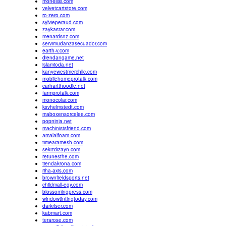
monellisi.com
velvetcartstore.com
ro-zero.com
sylvieperaud.com
zaykastar.com
menardsnz.com
servimudanzasecuador.com
earth-v.com
diendangame.net
islamioda.net
kanyewestmerchllc.com
mobilehomeprotalk.com
carhartthoodie.net
farmprotalk.com
monocolar.com
ksvhelmstedt.com
maboxensorcelee.com
popninja.net
machinistsfriend.com
amalalfoam.com
timearamesh.com
sekizdizayn.com
retunesthe.com
tiendakrona.com
riha-axis.com
brownfieldsports.net
childmall-egy.com
blossomingpress.com
windowtintingtoday.com
darkriser.com
kabmart.com
terarose.com