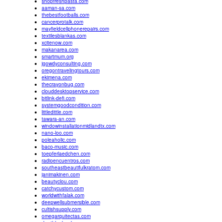
shopfreshpasta.com
aaman-sa.com
thebestfootballs.com
cancerprotalk.com
mayfieldcellphonerepairs.com
textilesblankas.com
xcitenow.com
makanarea.com
smartmum.org
jgowdyconsulting.com
oregontravelingtours.com
ekimena.com
thecrayonbug.com
clouddesktopservice.com
bitlink-defi.com
systemgoodcondition.com
littledittle.com
tawara-an.com
windowinstallationmidlandtx.com
nano-loo.com
poleaholic.com
baco-music.com
toepferlaedchen.com
radioencuentros.com
southeastbeautifulkratom.com
janimakinen.com
beautyclou.com
catchycustom.com
worldwithfalak.com
deepwellsubmersible.com
cultishsupply.com
omegarquitectas.com