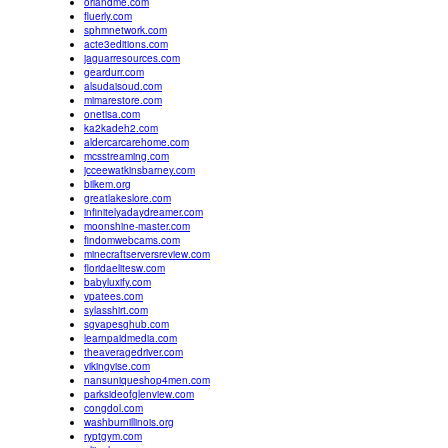
oriandme.com
fluerly.com
sphmnetwork.com
acte3editions.com
jaguarresources.com
geardurr.com
alsudaisoud.com
mimarestore.com
onetisa.com
ka2kadeh2.com
aldercarcarehome.com
mcsstreaming.com
jcceewatkinsbarney.com
bilkem.org
greatlakeslore.com
infinitelyadaydreamer.com
moonshine-master.com
findomwebcams.com
minecraftserversreview.com
floridaelitesw.com
babyluxify.com
vpatees.com
sylasshirt.com
sgvapesghub.com
learnpaidmedia.com
theaveragedriver.com
vikingvise.com
nansuniqueshop4men.com
parksideofglenview.com
congdol.com
washburnillinois.org
ryptgym.com