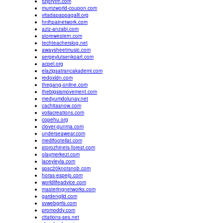
fizjorytm.com
mumzworld-coupon.com
vitadapappagalli.org
hnihpainetwork.com
aziz-anzabi.com
storewestern.com
techteacherslog.net
awaysheetmusic.com
sergeylutsenkoart.com
acpel.org
elazigsatrancakademi.com
redoxldn.com
thegang-online.com
thebigsismovement.com
medyumdolunay.net
cachitasnow.com
voilacreations.com
copehu.org
clover-gunma.com
underseawear.com
medifooteilat.com
storozhinets-forest.com
olaymerkezi.com
laceyleyla.com
spsc20knotsnob.com
horas-espejo.com
worldlifeadvice.com
masteringnetworks.com
gardengild.com
svwebgrrls.com
promoddy.com
citations-ses.net