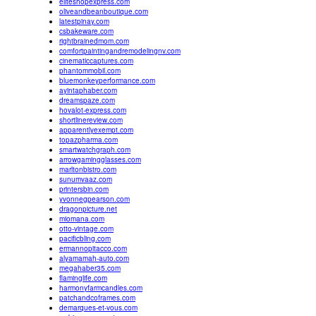
eliteshopexpress.com
oliveandbeanboutique.com
latestpinay.com
csbakeware.com
rightbrainedmom.com
comfortpaintingandremodelingnv.com
cinematiccaptures.com
phantommobil.com
bluemonkeyperformance.com
ayintaphaber.com
dreamspaze.com
hovalot-express.com
shortlinereview.com
apparentlyexempt.com
topazpharma.com
smartwatchgraph.com
arrowgamingglasses.com
marltonbistro.com
sunumvaaz.com
printersbin.com
yvonnegpearson.com
dragonpicture.net
miomana.com
otto-vintage.com
pacificbling.com
ermannopitacco.com
alyamamah-auto.com
megahaber35.com
flaminglife.com
harmonyfarmcandles.com
patchandcoframes.com
demarques-et-vous.com