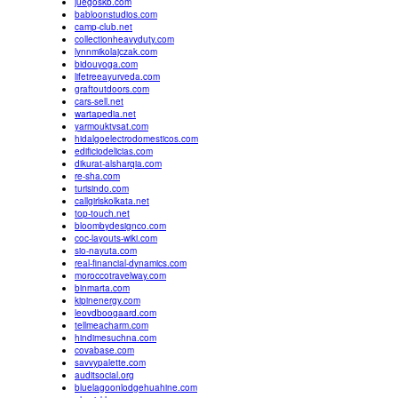
juegoskb.com
babloonstudios.com
camp-club.net
collectionheavyduty.com
lynnmikolajczak.com
bidouyoga.com
lifetreeayurveda.com
graftoutdoors.com
cars-sell.net
wartapedia.net
yarmouktvsat.com
hidalgoelectrodomesticos.com
edificiodelicias.com
dikurat-alsharqia.com
re-sha.com
turisindo.com
callgirlskolkata.net
top-touch.net
bloombydesignco.com
coc-layouts-wiki.com
sio-nayuta.com
real-financial-dynamics.com
moroccotravelway.com
binmarta.com
kipinenergy.com
leovdboogaard.com
tellmeacharm.com
hindimesuchna.com
covabase.com
savvypalette.com
auditsocial.org
bluelagoonlodgehuahine.com