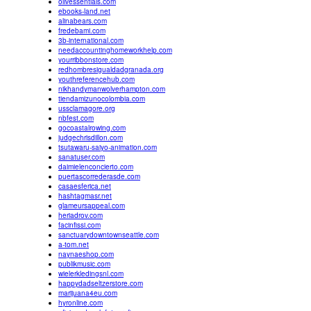
olivessentials.com
ebooks-land.net
alinabears.com
fredebami.com
3b-international.com
needaccountinghomeworkhelp.com
yourribbonstore.com
redhombresigualdadgranada.org
youthreferencehub.com
nikhandymanwolverhampton.com
tiendamizunocolombia.com
ussclamagore.org
nbfest.com
gocoastalrowing.com
judgechrisdillon.com
tsutawaru-saiyo-animation.com
sanatuser.com
daimielenconcierto.com
puertascorrederasde.com
casaesferica.net
hashtagmasr.net
glameursappeal.com
heriadrov.com
facinfissi.com
sanctuarydowntownseattle.com
a-tom.net
naynaeshop.com
publikmusic.com
wielerkledingsnl.com
happydadseltzerstore.com
marijuana4eu.com
hyronline.com