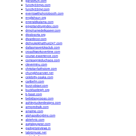
ganave24.com
funcity33mys.com
funcity33myr.com
eventswithphotobooth.com
englishsun.org
emeraldkalama.com
egyptiandrugindex.com
drmohamedelkaseer.com
diosloscria.org
divardecor.com
dichvukekhaithue247.com
dallasmavericksclub.com
crossfitworkovertime.com
course-experience.com
compagnieduchaos.com
cleverminu.com
christianfaithstore.com
chungkhoanviet.net
celebrity-osaka.com
caribefm.com
burzi-obiavi.com
buckfastleigh.org
b-faast.com
bebidasycopas.com
ashleytuckerdesigns.com
armoredtalk.com
amalmp.com
alphapsilocybins.com
abtehnic.com
aajtakgujarat.com
gadgetsreviews.in
tabrizmusic.net