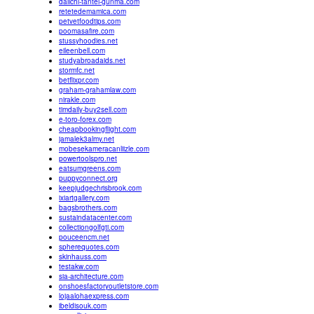
daiichi-tantei-gunma.com
retetedemamica.com
petvetfoodtips.com
poomasafire.com
stussyhoodies.net
eileenbell.com
studyabroadaids.net
stormfc.net
betflixpr.com
graham-grahamlaw.com
nirakle.com
timdaily-buy2sell.com
e-toro-forex.com
cheapbookingflight.com
jamalek3almy.net
mobesekameracanliizle.com
powertoolspro.net
eatsumgreens.com
puppyconnect.org
keepjudgechrisbrook.com
ixiartgallery.com
bagsbrothers.com
sustaindatacenter.com
collectiongolfgti.com
pouceencm.net
spherequotes.com
skinhauss.com
testakw.com
sia-architecture.com
onshoesfactoryoutletstore.com
lojaalohaexpress.com
ibeldisouk.com