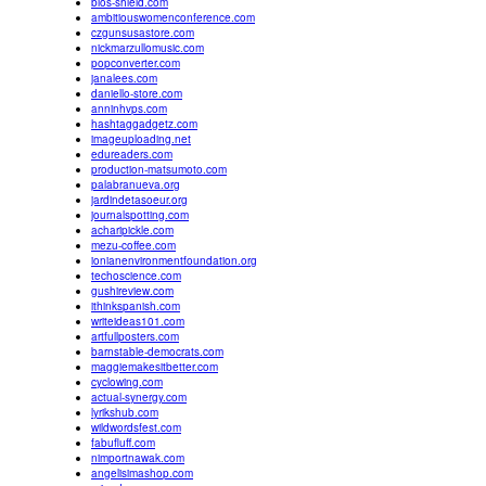
bios-shield.com
ambitiouswomenconference.com
czgunsusastore.com
nickmarzullomusic.com
popconverter.com
janalees.com
daniello-store.com
anninhvps.com
hashtaggadgetz.com
imageuploading.net
edureaders.com
production-matsumoto.com
palabranueva.org
jardindetasoeur.org
journalspotting.com
acharipickle.com
mezu-coffee.com
ionianenvironmentfoundation.org
techoscience.com
gushireview.com
ithinkspanish.com
writeideas101.com
artfullposters.com
barnstable-democrats.com
maggiemakesitbetter.com
cyclowing.com
actual-synergy.com
lyrikshub.com
wildwordsfest.com
fabufluff.com
nimportnawak.com
angelisimashop.com