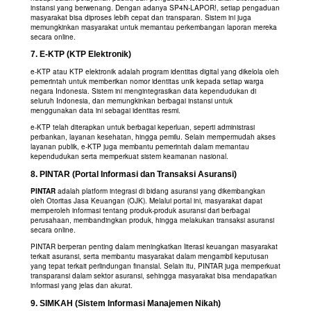
instansi yang berwenang. Dengan adanya SP4N-LAPOR!, setiap pengaduan
masyarakat bisa diproses lebih cepat dan transparan. Sistem ini juga
memungkinkan masyarakat untuk memantau perkembangan laporan mereka
secara online.
7.
E-KTP (KTP Elektronik)
e-KTP atau KTP elektronik adalah program identitas digital yang dikelola oleh
pemerintah untuk memberikan nomor identitas unik kepada setiap warga
negara Indonesia. Sistem ini mengintegrasikan data kependudukan di
seluruh Indonesia, dan memungkinkan berbagai instansi untuk
menggunakan data ini sebagai identitas resmi.
e-KTP telah diterapkan untuk berbagai keperluan, seperti administrasi
perbankan, layanan kesehatan, hingga pemilu. Selain mempermudah akses
layanan publik, e-KTP juga membantu pemerintah dalam memantau
kependudukan serta memperkuat sistem keamanan nasional.
8.
PINTAR (Portal Informasi dan Transaksi Asuransi)
PINTAR
adalah platform integrasi di bidang asuransi yang dikembangkan
oleh Otoritas Jasa Keuangan (OJK). Melalui portal ini, masyarakat dapat
memperoleh informasi tentang produk-produk asuransi dari berbagai
perusahaan, membandingkan produk, hingga melakukan transaksi asuransi
secara online.
PINTAR berperan penting dalam meningkatkan literasi keuangan masyarakat
terkait asuransi, serta membantu masyarakat dalam mengambil keputusan
yang tepat terkait perlindungan finansial. Selain itu, PINTAR juga memperkuat
transparansi dalam sektor asuransi, sehingga masyarakat bisa mendapatkan
informasi yang jelas dan akurat.
9.
SIMKAH (Sistem Informasi Manajemen Nikah)