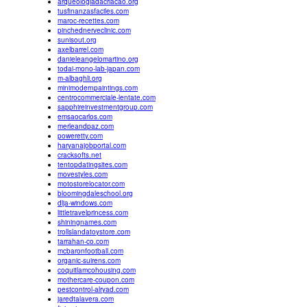
arqueologiadacriacao.org
tusfinanzasfaciles.com
maroc-recettes.com
pinchednerveclinic.com
sunisout.org
axelbarrel.com
danieleangelomartino.org
todai-mono-lab-japan.com
m-albaghli.org
minimodernpaintings.com
centrocommerciale-lentate.com
sapphireinvestmentgroup.com
emsaocarlos.com
merleandpaz.com
poweretty.com
haryanajobportal.com
cracksofts.net
tentopdatingsites.com
movestyles.com
motostorelocator.com
bloomingdaleschool.org
dlja-windows.com
littletravelprincess.com
shiningnames.com
trollslandatoystore.com
tarrahan-co.com
mcbaronfootball.com
organic-suirens.com
coquitlamcohousing.com
mothercare-coupon.com
pestcontrol-alryad.com
jaredtalavera.com